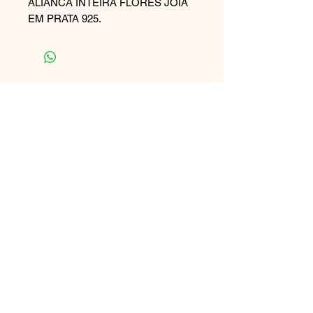
ALIANCA INTEIRA FLORES JOIA
EM PRATA 925.
Receba atualizações sobre
ofertas especiais e
novidades
Participar