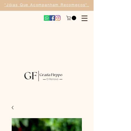
​"Jóias Que Acompanham Recomeços".