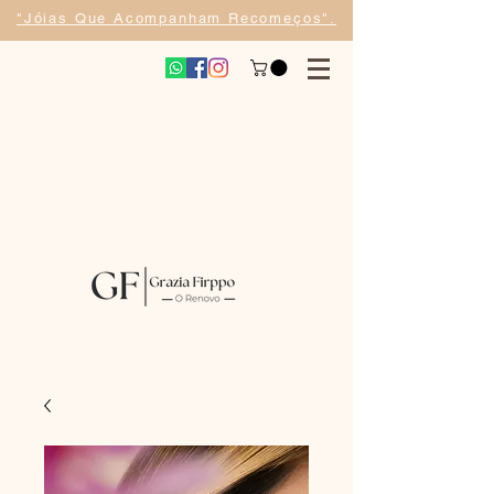
​"Jóias Que Acompanham Recomeços".